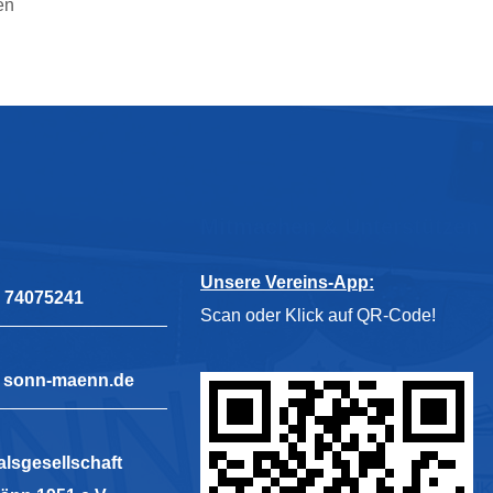
en
Mitmachen & Unterstützen
Unsere Vereins-App:
7 74075241
Scan oder Klick auf QR-Code!
t] sonn-maenn.de
lsgesellschaft