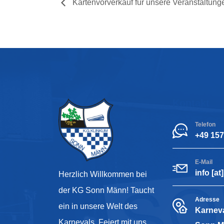
Kartenvorverkauf für unsere Veranstaltung
Kontakt
Telefon
+49 15
E-Mail
info [a
Herzlich Willkommen bei
der KG Sonn Männ! Taucht
Adresse
ein in unsere Welt des
Karneva
Karnevals. Feiert mit uns,