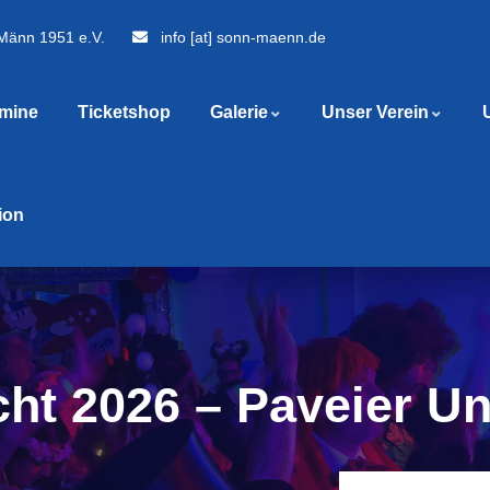
 Männ 1951 e.V.
info [at] sonn-maenn.de
rmine
Ticketshop
Galerie
Unser Verein
tion
ht 2026 – Paveier U