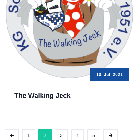
10. Juli 2021
The Walking Jeck
1
2
3
4
5