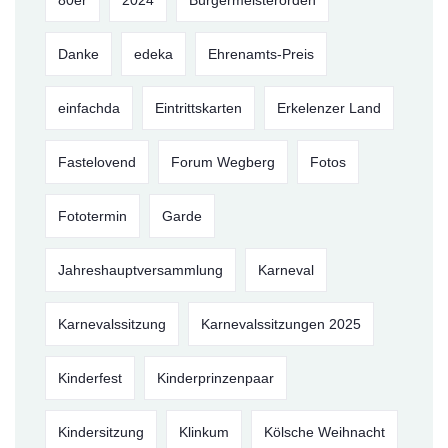
80er
2024
Bürgermeisterorden
Danke
edeka
Ehrenamts-Preis
einfachda
Eintrittskarten
Erkelenzer Land
Fastelovend
Forum Wegberg
Fotos
Fototermin
Garde
Jahreshauptversammlung
Karneval
Karnevalssitzung
Karnevalssitzungen 2025
Kinderfest
Kinderprinzenpaar
Kindersitzung
Klinkum
Kölsche Weihnacht