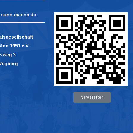
t] sonn-maenn.de
lsgesellschaft
änn 1951 e.V.
sweg 3
Wegberg
Newsletter