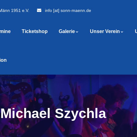
 Männ 1951 e.V.
info [at] sonn-maenn.de
rmine
Ticketshop
Galerie
Unser Verein
tion
Michael Szychla