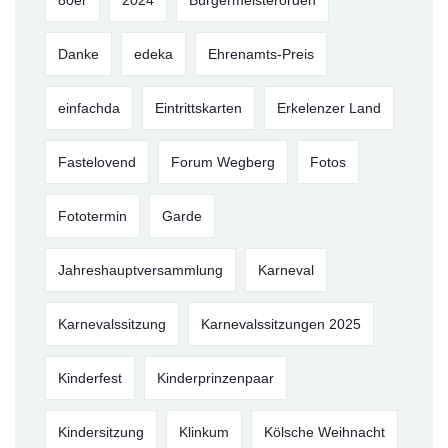
80er
2024
Bürgermeisterorden
Danke
edeka
Ehrenamts-Preis
einfachda
Eintrittskarten
Erkelenzer Land
Fastelovend
Forum Wegberg
Fotos
Fototermin
Garde
Jahreshauptversammlung
Karneval
Karnevalssitzung
Karnevalssitzungen 2025
Kinderfest
Kinderprinzenpaar
Kindersitzung
Klinkum
Kölsche Weihnacht